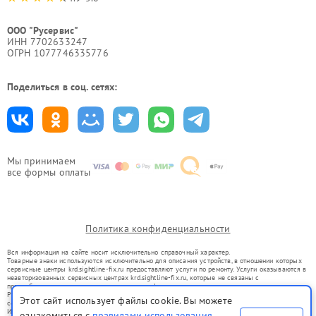
ООО "Русервис"
ИНН 7702633247
ОГРН 1077746335776
Поделиться в соц. сетях:
Мы принимаем
все формы оплаты
Политика конфиденциальности
Вся информация на сайте носит исключительно справочный характер.
Товарные знаки используются исключительно для описания устройств, в отношении которых
сервисные центры krd.sightline-fix.ru предоставляют услуги по ремонту. Услуги оказываются в
неавторизованных сервисных центрах krd.sightline-fix.ru, которые не связаны с
правообладателями товарных знаков или их официальными представителями.
Ремонт осуществляется для устройств, уже введенных в гражданский оборот в соответствии
Этот сайт использует файлы cookie. Вы можете
со статьей 1487 ГК РФ.
Использование товарных знаков не преследует цели индивидуализации услуг или введения
ознакомиться с
правилами использования