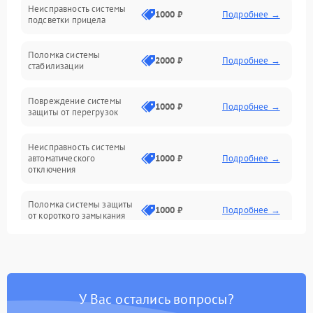
Неисправность системы
Неисправность фокусировки и оптики
1000 ₽
Подробнее →
подсветки прицела
Неисправность подсветки и электроники
Поломка системы
2000 ₽
Подробнее →
стабилизации
Прочие неисправности
Повреждение системы
1000 ₽
Подробнее →
защиты от перегрузок
Электропитание
Неисправность системы
Механика
автоматического
1000 ₽
Подробнее →
отключения
Управление
Поломка системы защиты
1000 ₽
Подробнее →
от короткого замыкания
Корпус/Герметичность
Повреждение системы
Датчики
1000 ₽
Подробнее →
защиты от перегрева
У Вас остались вопросы?
Неисправность системы
защиты от
1000 ₽
Подробнее →