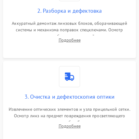
2. Разборка и дефектовка
Аккуратный демонтаж линзовых блоков, оборачивающей
системы и механизма поправок спецключами. Осмотр
внутренних резьбовых соединений, пружин и
Подробнее
уплотнительных колец. Поиск причин люфта, смещения
точки попадания или заклинивания подвижных частей.
3. Очистка и дефектоскопия оптики
Извлечение оптических элементов и узла прицельной сетки.
Осмотр линз на предмет повреждения просветляющего
покрытия или появления грибка. Бережная очистка стекол
Подробнее
спецрастворами. Проверка целостности гравированной
сетки и модуля ее подсветки.