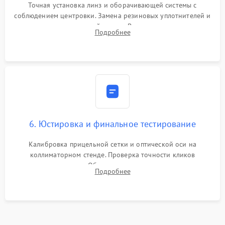
Точная установка линз и оборачивающей системы с
соблюдением центровки. Замена резиновых уплотнителей и
нанесение влагозащитной смазки. Вакуумирование корпуса
Подробнее
и заполнение его осушенным азотом или аргоном для
защиты линз от внутреннего запотевания.
6. Юстировка и финальное тестирование
Калибровка прицельной сетки и оптической оси на
коллиматорном стенде. Проверка точности кликов
механизма поправок. Обязательное испытание прицела на
Подробнее
ударном стенде для проверки устойчивости к отдаче и
гарантии сохранения точки пристрелки.