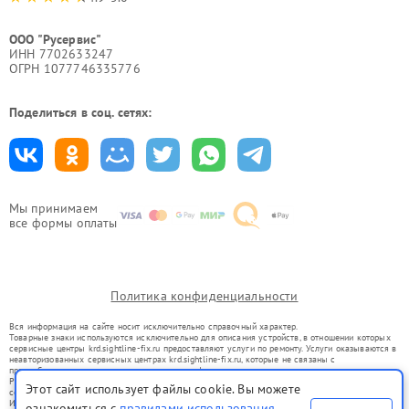
ООО "Русервис"
ИНН 7702633247
ОГРН 1077746335776
Поделиться в соц. сетях:
Мы принимаем
все формы оплаты
Политика конфиденциальности
Вся информация на сайте носит исключительно справочный характер.
Товарные знаки используются исключительно для описания устройств, в отношении которых
сервисные центры krd.sightline-fix.ru предоставляют услуги по ремонту. Услуги оказываются в
неавторизованных сервисных центрах krd.sightline-fix.ru, которые не связаны с
правообладателями товарных знаков или их официальными представителями.
Ремонт осуществляется для устройств, уже введенных в гражданский оборот в соответствии
Этот сайт использует файлы cookie. Вы можете
со статьей 1487 ГК РФ.
Использование товарных знаков не преследует цели индивидуализации услуг или введения
ознакомиться с
правилами использования