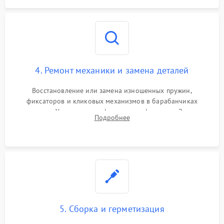
4. Ремонт механики и замена деталей
Восстановление или замена изношенных пружин,
фиксаторов и кликовых механизмов в барабанчиках
поправок. Устранение люфтов в трансфокаторе. Замена
Подробнее
поврежденных линз, разбитой сетки или восстановление
контактов в цепи подсветки прицельной марки.
5. Сборка и герметизация