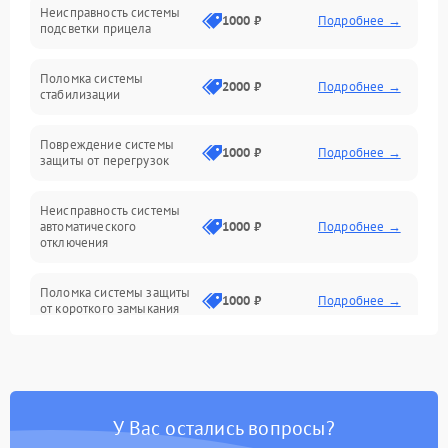
Неисправность системы
Неисправность фокусировки и оптики
1000 ₽
Подробнее →
подсветки прицела
Неисправность подсветки и электроники
Поломка системы
2000 ₽
Подробнее →
стабилизации
Прочие неисправности
Повреждение системы
1000 ₽
Подробнее →
защиты от перегрузок
Электропитание
Неисправность системы
Механика
автоматического
1000 ₽
Подробнее →
отключения
Управление
Поломка системы защиты
1000 ₽
Подробнее →
от короткого замыкания
Корпус/Герметичность
Повреждение системы
Датчики
1000 ₽
Подробнее →
защиты от перегрева
У Вас остались вопросы?
Неисправность системы
защиты от
1000 ₽
Подробнее →