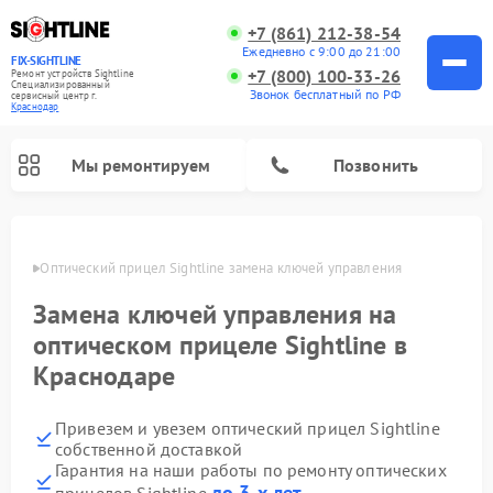
+7 (861) 212-38-54
Ежедневно с 9:00 до 21:00
FIX-SIGHTLINE
+7 (800) 100-33-26
Ремонт устройств Sightline
Специализированный
Звонок бесплатный по РФ
cервисный центр г.
Краснодар
Мы ремонтируем
Позвонить
одаре
Оптический прицел Sightline замена ключей управления
Ремонт оптических прицелов Sightline
Замена ключей управления на
оптическом прицеле Sightline в
Краснодаре
Привезем и увезем оптический прицел Sightline
собственной доставкой
Гарантия на наши работы по ремонту оптических
до 3-х лет