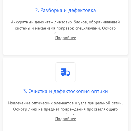
2. Разборка и дефектовка
Аккуратный демонтаж линзовых блоков, оборачивающей
системы и механизма поправок спецключами. Осмотр
внутренних резьбовых соединений, пружин и
Подробнее
уплотнительных колец. Поиск причин люфта, смещения
точки попадания или заклинивания подвижных частей.
3. Очистка и дефектоскопия оптики
Извлечение оптических элементов и узла прицельной сетки.
Осмотр линз на предмет повреждения просветляющего
покрытия или появления грибка. Бережная очистка стекол
Подробнее
спецрастворами. Проверка целостности гравированной
сетки и модуля ее подсветки.