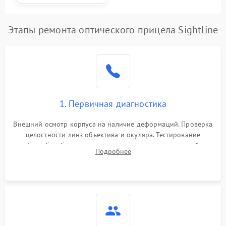
Этапы ремонта оптического прицела Sightline
1. Первичная диагностика
Внешний осмотр корпуса на наличие деформаций. Проверка
целостности линз объектива и окуляра. Тестирование
работы барабанчиков ввода поправок, кольца отстройки
Подробнее
параллакса и зума. Выявление сколов, внутренних
загрязнений и нарушений герметичности.