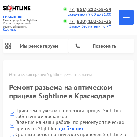
+7 (861) 212-38-54
Ежедневно с 9:00 до 21:00
FIX-SIGHTLINE
+7 (800) 100-33-26
Ремонт устройств Sightline
Специализированный
Звонок бесплатный по РФ
cервисный центр г.
Краснодар
Мы ремонтируем
Позвонить
одаре
Оптический прицел Sightline ремонт разъема
Ремонт оптических прицелов Sightline
Ремонт разъема на оптическом
прицеле Sightline в Краснодаре
Привезем и увезем оптический прицел Sightline
собственной доставкой
Гарантия на наши работы по ремонту оптических
до 3-х лет
прицелов Sightline
Срочный ремонт оптических прицелов Sightline в