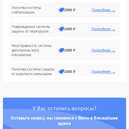
Неисправность подсветки и электроники
Поломка системы
2000 ₽
Подробнее →
стабилизации
Прочие неисправности
Повреждение системы
1000 ₽
Подробнее →
защиты от перегрузок
Электропитание
Неисправность системы
Механика
автоматического
1000 ₽
Подробнее →
отключения
Управление
Поломка системы защиты
1000 ₽
Подробнее →
от короткого замыкания
Корпус/Герметичность
Повреждение системы
Датчики
1000 ₽
Подробнее →
защиты от перегрева
У Вас остались вопросы?
Неисправность системы
защиты от
1000 ₽
Подробнее →
перенапряжения
Оставьте заявку, мы свяжемся с Вами в ближайшее
время