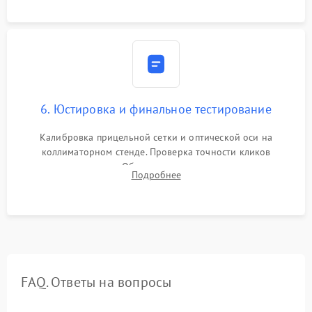
защиты линз от внутреннего запотевания.
6. Юстировка и финальное тестирование
Калибровка прицельной сетки и оптической оси на
коллиматорном стенде. Проверка точности кликов
механизма поправок. Обязательное испытание прицела на
Подробнее
ударном стенде для проверки устойчивости к отдаче и
гарантии сохранения точки пристрелки.
FAQ. Ответы на вопросы