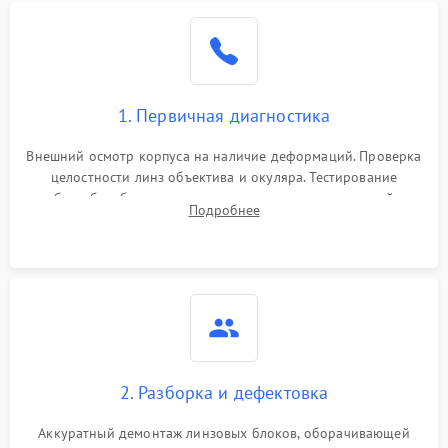
1. Первичная диагностика
Внешний осмотр корпуса на наличие деформаций. Проверка
целостности линз объектива и окуляра. Тестирование
работы барабанчиков ввода поправок, кольца отстройки
Подробнее
параллакса и зума. Выявление сколов, внутренних
загрязнений и нарушений герметичности.
2. Разборка и дефектовка
Аккуратный демонтаж линзовых блоков, оборачивающей