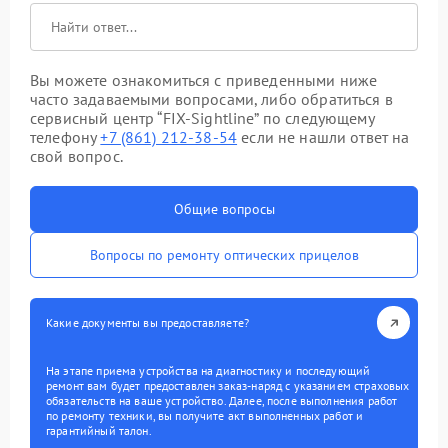
Вы можете ознакомиться с приведенными ниже
часто задаваемыми вопросами, либо обратиться в
сервисный центр “FIX-Sightline” по следующему
телефону
+7 (861) 212-38-54
если не нашли ответ на
свой вопрос.
Общие вопросы
Вопросы по ремонту оптических прицелов
Какие документы вы предоставляете?
На этапе приема устройства на диагностику и последующий
ремонт вам будет предоставлен заказ-наряд с указанием страховых
обязательств на ваше устройство. Далее, после выполнения работ
по ремонту техники, вы получите акт выполненных работ и
гарантийный талон.