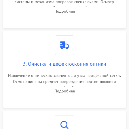
системы и механизма поправок спецключами. Осмотр
внутренних резьбовых соединений, пружин и
Подробнее
уплотнительных колец. Поиск причин люфта, смещения
точки попадания или заклинивания подвижных частей.
3. Очистка и дефектоскопия оптики
Извлечение оптических элементов и узла прицельной сетки.
Осмотр линз на предмет повреждения просветляющего
покрытия или появления грибка. Бережная очистка стекол
Подробнее
спецрастворами. Проверка целостности гравированной
сетки и модуля ее подсветки.