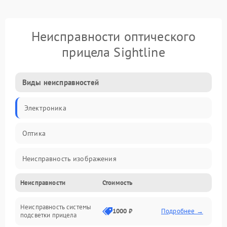
Неисправности оптического
прицела Sightline
Виды неисправностей
Электроника
Оптика
Неисправность изображения
Неисправности
Стоимость
Механические повреждения
Неисправность системы
Неисправность фокусировки и оптики
1000 ₽
Подробнее →
подсветки прицела