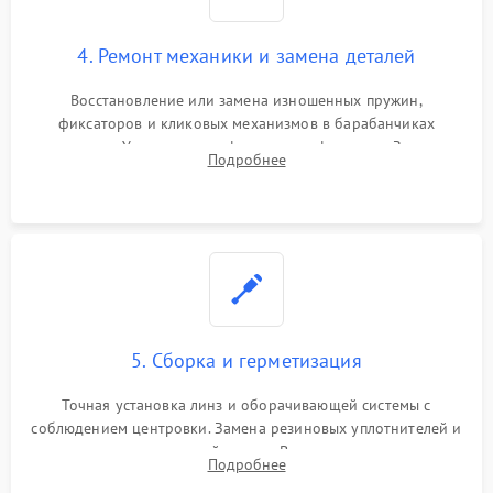
4. Ремонт механики и замена деталей
Восстановление или замена изношенных пружин,
фиксаторов и кликовых механизмов в барабанчиках
поправок. Устранение люфтов в трансфокаторе. Замена
Подробнее
поврежденных линз, разбитой сетки или восстановление
контактов в цепи подсветки прицельной марки.
5. Сборка и герметизация
Точная установка линз и оборачивающей системы с
соблюдением центровки. Замена резиновых уплотнителей и
нанесение влагозащитной смазки. Вакуумирование корпуса
Подробнее
и заполнение его осушенным азотом или аргоном для