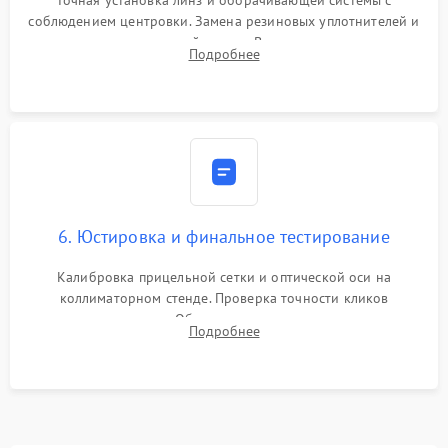
Точная установка линз и оборачивающей системы с
соблюдением центровки. Замена резиновых уплотнителей и
нанесение влагозащитной смазки. Вакуумирование корпуса
Подробнее
и заполнение его осушенным азотом или аргоном для
защиты линз от внутреннего запотевания.
6. Юстировка и финальное тестирование
Калибровка прицельной сетки и оптической оси на
коллиматорном стенде. Проверка точности кликов
механизма поправок. Обязательное испытание прицела на
Подробнее
ударном стенде для проверки устойчивости к отдаче и
гарантии сохранения точки пристрелки.