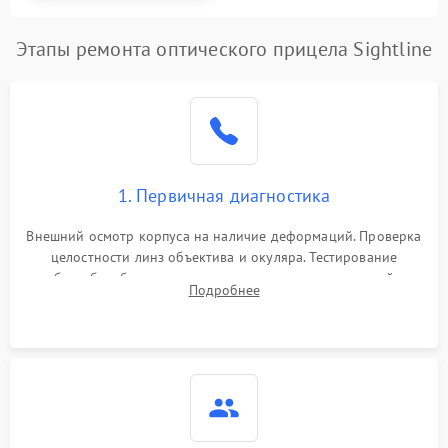
Этапы ремонта оптического прицела Sightline
1. Первичная диагностика
Внешний осмотр корпуса на наличие деформаций. Проверка
целостности линз объектива и окуляра. Тестирование
работы барабанчиков ввода поправок, кольца отстройки
Подробнее
параллакса и зума. Выявление сколов, внутренних
загрязнений и нарушений герметичности.