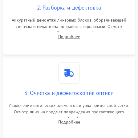
2. Разборка и дефектовка
Аккуратный демонтаж линзовых блоков, оборачивающей
системы и механизма поправок спецключами. Осмотр
внутренних резьбовых соединений, пружин и
Подробнее
уплотнительных колец. Поиск причин люфта, смещения
точки попадания или заклинивания подвижных частей.
3. Очистка и дефектоскопия оптики
Извлечение оптических элементов и узла прицельной сетки.
Осмотр линз на предмет повреждения просветляющего
покрытия или появления грибка. Бережная очистка стекол
Подробнее
спецрастворами. Проверка целостности гравированной
сетки и модуля ее подсветки.