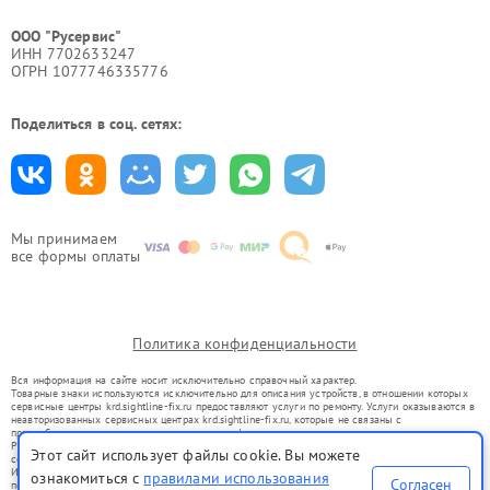
ООО "Русервис"
ИНН 7702633247
ОГРН 1077746335776
Поделиться в соц. сетях:
Мы принимаем
все формы оплаты
Политика конфиденциальности
Вся информация на сайте носит исключительно справочный характер.
Товарные знаки используются исключительно для описания устройств, в отношении которых
сервисные центры krd.sightline-fix.ru предоставляют услуги по ремонту. Услуги оказываются в
неавторизованных сервисных центрах krd.sightline-fix.ru, которые не связаны с
правообладателями товарных знаков или их официальными представителями.
Ремонт осуществляется для устройств, уже введенных в гражданский оборот в соответствии
Этот сайт использует файлы cookie. Вы можете
со статьей 1487 ГК РФ.
Использование товарных знаков не преследует цели индивидуализации услуг или введения
ознакомиться с
правилами использования
Согласен
потребителей в заблуждение, а служит для информирования о предоставляемых услугах по