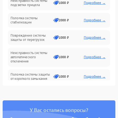
Неисправность системы
Неисправность фокусировки и оптики
1000 ₽
Подробнее →
подсветки прицела
Неисправность подсветки и электроники
Поломка системы
2000 ₽
Подробнее →
стабилизации
Прочие неисправности
Повреждение системы
1000 ₽
Подробнее →
защиты от перегрузок
Электропитание
Неисправность системы
Механика
автоматического
1000 ₽
Подробнее →
отключения
Управление
Поломка системы защиты
1000 ₽
Подробнее →
от короткого замыкания
Корпус/Герметичность
Повреждение системы
Датчики
1000 ₽
Подробнее →
защиты от перегрева
У Вас остались вопросы?
Неисправность системы
защиты от
1000 ₽
Подробнее →
перенапряжения