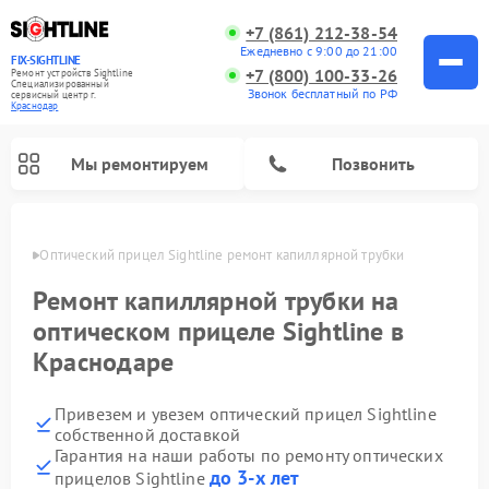
+7 (861) 212-38-54
Ежедневно с 9:00 до 21:00
FIX-SIGHTLINE
+7 (800) 100-33-26
Ремонт устройств Sightline
Специализированный
Звонок бесплатный по РФ
cервисный центр г.
Краснодар
Мы ремонтируем
Позвонить
одаре
Оптический прицел Sightline ремонт капиллярной трубки
Ремонт оптических прицелов Sightline
Ремонт капиллярной трубки на
оптическом прицеле Sightline в
Краснодаре
Привезем и увезем оптический прицел Sightline
собственной доставкой
Гарантия на наши работы по ремонту оптических
до 3-х лет
прицелов Sightline