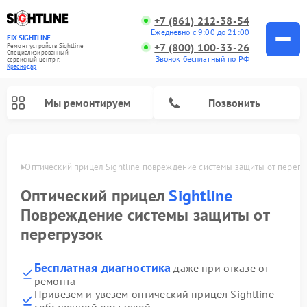
+7 (861) 212-38-54
Ежедневно с 9:00 до 21:00
FIX-SIGHTLINE
+7 (800) 100-33-26
Ремонт устройств Sightline
Специализированный
Звонок бесплатный по РФ
cервисный центр г.
Краснодар
Мы ремонтируем
Позвонить
одаре
Оптический прицел Sightline повреждение системы защиты от перегр
Ремонт оптических прицелов Sightline
Оптический прицел
Sightline
Повреждение системы защиты от
перегрузок
Бесплатная диагностика
даже при отказе от
ремонта
Привезем и увезем оптический прицел Sightline