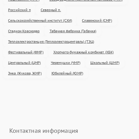
Российский п
Северный п.
Сельскохозяйственный институт (СХИ)
Славянский (СМР)
Стадион Краснодар
Табачная фабрика (Табачка)
Теплоэлектростанция (Теплоэлектроцентраль) (ТЭЦ)
Фестивальный (ФМР)
Хлопчато-бумажный комбинат (ХБК)
Центральный (ЦМР)
Черемушки (ЧМР)
Школьный (ШМР)
Энка (Жукова, ЖМР)
Юбилейный (ЮМР)
Контактная информация