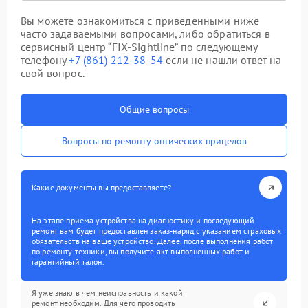
Вы можете ознакомиться с приведенными ниже
часто задаваемыми вопросами, либо обратиться в
сервисный центр “FIX-Sightline” по следующему
телефону
+7 (861) 212-38-54
если не нашли ответ на
свой вопрос.
Общие вопросы
Вопросы по ремонту оптических прицелов
Какие документы вы предоставляете?
На этапе приема устройства на диагностику и последующий
ремонт вам будет предоставлен заказ-наряд с указанием страховых
обязательств на ваше устройство. Далее, после выполнения работ
по ремонту техники, вы получите акт выполненных работ и
гарантийный талон.
Я уже знаю в чем неисправность и какой
ремонт необходим. Для чего проводить