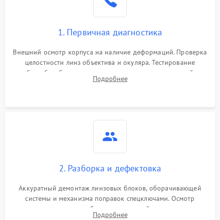
1. Первичная диагностика
Внешний осмотр корпуса на наличие деформаций. Проверка
целостности линз объектива и окуляра. Тестирование
работы барабанчиков ввода поправок, кольца отстройки
Подробнее
параллакса и зума. Выявление сколов, внутренних
загрязнений и нарушений герметичности.
2. Разборка и дефектовка
Аккуратный демонтаж линзовых блоков, оборачивающей
системы и механизма поправок спецключами. Осмотр
внутренних резьбовых соединений, пружин и
Подробнее
уплотнительных колец. Поиск причин люфта, смещения