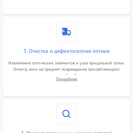
точки попадания или заклинивания подвижных частей.
3. Очистка и дефектоскопия оптики
Извлечение оптических элементов и узла прицельной сетки.
Осмотр линз на предмет повреждения просветляющего
покрытия или появления грибка. Бережная очистка стекол
Подробнее
спецрастворами. Проверка целостности гравированной
сетки и модуля ее подсветки.