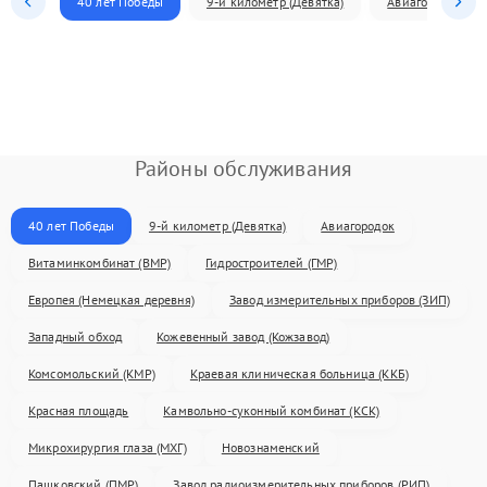
40 лет Победы
9-й километр (Девятка)
Авиагородок
Районы обслуживания
40 лет Победы
9-й километр (Девятка)
Авиагородок
Витаминкомбинат (ВМР)
Гидростроителей (ГМР)
Европея (Немецкая деревня)
Завод измерительных приборов (ЗИП)
Западный обход
Кожевенный завод (Кожзавод)
Комсомольский (КМР)
Краевая клиническая больница (ККБ)
Красная площадь
Камвольно-суконный комбинат (КСК)
Микрохирургия глаза (МХГ)
Новознаменский
Пашковский (ПМР)
Завод радиоизмерительных приборов (РИП)