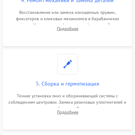
4. Ремонт механики и замена деталей
Восстановление или замена изношенных пружин,
фиксаторов и кликовых механизмов в барабанчиках
поправок. Устранение люфтов в трансфокаторе. Замена
Подробнее
поврежденных линз, разбитой сетки или восстановление
контактов в цепи подсветки прицельной марки.
5. Сборка и герметизация
Точная установка линз и оборачивающей системы с
соблюдением центровки. Замена резиновых уплотнителей и
нанесение влагозащитной смазки. Вакуумирование корпуса
Подробнее
и заполнение его осушенным азотом или аргоном для
защиты линз от внутреннего запотевания.