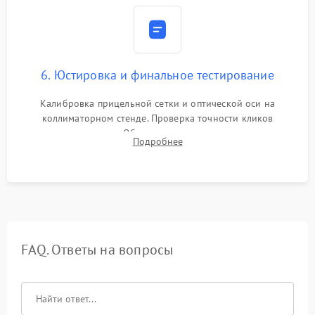
6. Юстировка и финальное тестирование
Калибровка прицельной сетки и оптической оси на
коллиматорном стенде. Проверка точности кликов
механизма поправок. Обязательное испытание прицела на
Подробнее
ударном стенде для проверки устойчивости к отдаче и
гарантии сохранения точки пристрелки.
FAQ. Ответы на вопросы