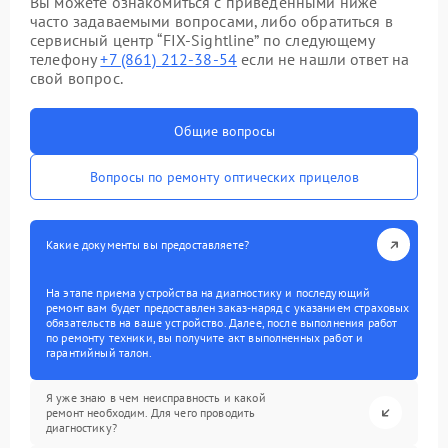
Вы можете ознакомиться с приведенными ниже
часто задаваемыми вопросами, либо обратиться в
сервисный центр “FIX-Sightline” по следующему
телефону
+7 (861) 212-38-54
если не нашли ответ на
свой вопрос.
Общие вопросы
Вопросы по ремонту оптических прицелов
Какие документы вы предоставляете?
На этапе приема устройства на диагностику и последующий
ремонт вам будет предоставлен заказ-наряд с указанием страховых
обязательств на ваше устройство. Далее, после выполнения работ
по ремонту техники, вы получите акт выполненных работ и
гарантийный талон.
Я уже знаю в чем неисправность и какой
ремонт необходим. Для чего проводить
диагностику?