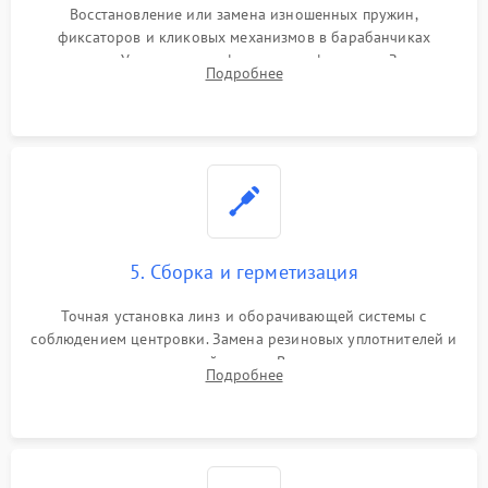
Восстановление или замена изношенных пружин,
фиксаторов и кликовых механизмов в барабанчиках
поправок. Устранение люфтов в трансфокаторе. Замена
Подробнее
поврежденных линз, разбитой сетки или восстановление
контактов в цепи подсветки прицельной марки.
5. Сборка и герметизация
Точная установка линз и оборачивающей системы с
соблюдением центровки. Замена резиновых уплотнителей и
нанесение влагозащитной смазки. Вакуумирование корпуса
Подробнее
и заполнение его осушенным азотом или аргоном для
защиты линз от внутреннего запотевания.