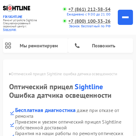
+7 (861) 212-38-54
Ежедневно с 9:00 до 21:00
FIX-SIGHTLINE
+7 (800) 100-33-26
Ремонт устройств Sightline
Специализированный
Звонок бесплатный по РФ
cервисный центр г.
Краснодар
Мы ремонтируем
Позвонить
одаре
Оптический прицел Sightline ошибка датчика освещенности
Ремонт оптических прицелов Sightline
Оптический прицел
Sightline
Ошибка датчика освещенности
Бесплатная диагностика
даже при отказе от
ремонта
Привезем и увезем оптический прицел Sightline
собственной доставкой
Гарантия на наши работы по ремонту оптических