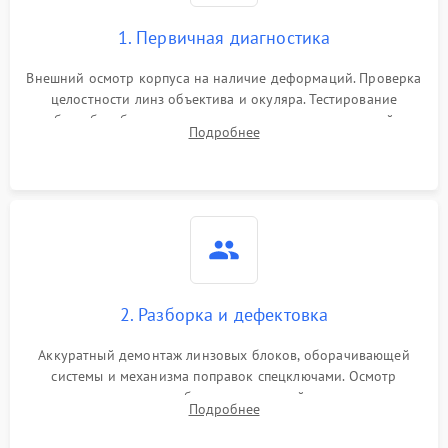
1. Первичная диагностика
Внешний осмотр корпуса на наличие деформаций. Проверка
целостности линз объектива и окуляра. Тестирование
работы барабанчиков ввода поправок, кольца отстройки
Подробнее
параллакса и зума. Выявление сколов, внутренних
загрязнений и нарушений герметичности.
2. Разборка и дефектовка
Аккуратный демонтаж линзовых блоков, оборачивающей
системы и механизма поправок спецключами. Осмотр
внутренних резьбовых соединений, пружин и
Подробнее
уплотнительных колец. Поиск причин люфта, смещения
точки попадания или заклинивания подвижных частей.