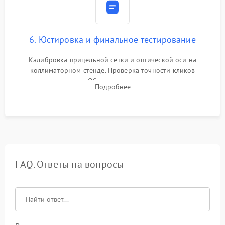
6. Юстировка и финальное тестирование
Калибровка прицельной сетки и оптической оси на
коллиматорном стенде. Проверка точности кликов
механизма поправок. Обязательное испытание прицела на
Подробнее
ударном стенде для проверки устойчивости к отдаче и
гарантии сохранения точки пристрелки.
FAQ. Ответы на вопросы