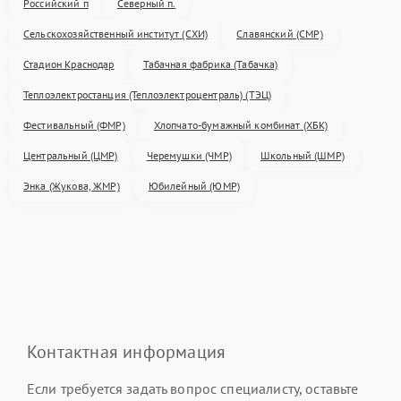
Российский п
Северный п.
Сельскохозяйственный институт (СХИ)
Славянский (СМР)
Стадион Краснодар
Табачная фабрика (Табачка)
Теплоэлектростанция (Теплоэлектроцентраль) (ТЭЦ)
Фестивальный (ФМР)
Хлопчато-бумажный комбинат (ХБК)
Центральный (ЦМР)
Черемушки (ЧМР)
Школьный (ШМР)
Энка (Жукова, ЖМР)
Юбилейный (ЮМР)
Контактная информация
Если требуется задать вопрос специалисту, оставьте