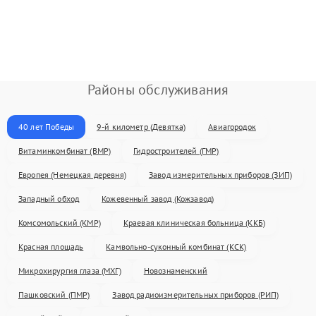
Районы обслуживания
40 лет Победы
9-й километр (Девятка)
Авиагородок
Витаминкомбинат (ВМР)
Гидростроителей (ГМР)
Европея (Немецкая деревня)
Завод измерительных приборов (ЗИП)
Западный обход
Кожевенный завод (Кожзавод)
Комсомольский (КМР)
Краевая клиническая больница (ККБ)
Красная площадь
Камвольно-суконный комбинат (КСК)
Микрохирургия глаза (МХГ)
Новознаменский
Пашковский (ПМР)
Завод радиоизмерительных приборов (РИП)