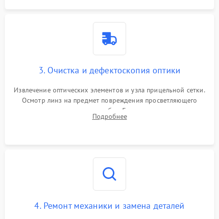
3. Очистка и дефектоскопия оптики
Извлечение оптических элементов и узла прицельной сетки.
Осмотр линз на предмет повреждения просветляющего
покрытия или появления грибка. Бережная очистка стекол
Подробнее
спецрастворами. Проверка целостности гравированной
сетки и модуля ее подсветки.
4. Ремонт механики и замена деталей