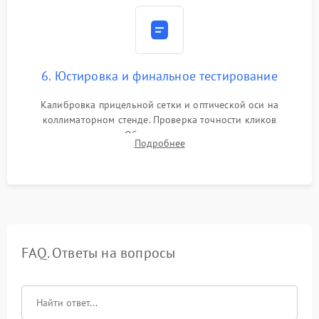
6. Юстировка и финальное тестирование
Калибровка прицельной сетки и оптической оси на
коллиматорном стенде. Проверка точности кликов
механизма поправок. Обязательное испытание прицела на
Подробнее
ударном стенде для проверки устойчивости к отдаче и
гарантии сохранения точки пристрелки.
FAQ. Ответы на вопросы