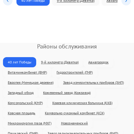
40 лет Победы
9-й километр (Девятка)
Авиагородок
Районы обслуживания
40 лет Победы
9-й километр (Девятка)
Авиагородок
Витаминкомбинат (ВМР)
Гидростроителей (ГМР)
Европея (Немецкая деревня)
Завод измерительных приборов (ЗИП)
Западный обход
Кожевенный завод (Кожзавод)
Комсомольский (КМР)
Краевая клиническая больница (ККБ)
Красная площадь
Камвольно-суконный комбинат (КСК)
Микрохирургия глаза (МХГ)
Новознаменский
Пашковский (ПМР)
Завод радиоизмерительных приборов (РИП)