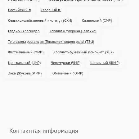
Российский п
Северный п.
Сельскохозяйственный институт (СХИ)
Славянский (СМР)
Стадион Краснодар
Табачная фабрика (Табачка)
Теплоэлектростанция (Теплоэлектроцентраль) (ТЭЦ)
Фестивальный (ФМР)
Хлопчато-бумажный комбинат (ХБК)
Центральный (ЦМР)
Черемушки (ЧМР)
Школьный (ШМР)
Энка (Жукова, ЖМР)
Юбилейный (ЮМР)
Контактная информация