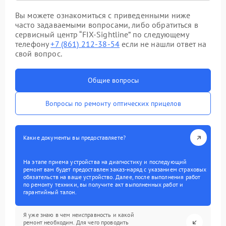
Вы можете ознакомиться с приведенными ниже
часто задаваемыми вопросами, либо обратиться в
сервисный центр “FIX-Sightline” по следующему
телефону
+7 (861) 212-38-54
если не нашли ответ на
свой вопрос.
Общие вопросы
Вопросы по ремонту оптических прицелов
Какие документы вы предоставляете?
На этапе приема устройства на диагностику и последующий
ремонт вам будет предоставлен заказ-наряд с указанием страховых
обязательств на ваше устройство. Далее, после выполнения работ
по ремонту техники, вы получите акт выполненных работ и
гарантийный талон.
Я уже знаю в чем неисправность и какой
ремонт необходим. Для чего проводить