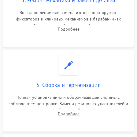
4. Ремонт механики и замена деталей
Восстановление или замена изношенных пружин,
фиксаторов и кликовых механизмов в барабанчиках
поправок. Устранение люфтов в трансфокаторе. Замена
Подробнее
поврежденных линз, разбитой сетки или восстановление
контактов в цепи подсветки прицельной марки.
5. Сборка и герметизация
Точная установка линз и оборачивающей системы с
соблюдением центровки. Замена резиновых уплотнителей и
нанесение влагозащитной смазки. Вакуумирование корпуса
Подробнее
и заполнение его осушенным азотом или аргоном для
защиты линз от внутреннего запотевания.