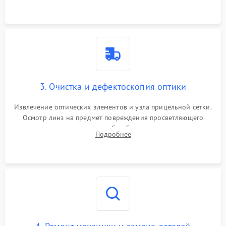
точки попадания или заклинивания подвижных частей.
3. Очистка и дефектоскопия оптики
Извлечение оптических элементов и узла прицельной сетки.
Осмотр линз на предмет повреждения просветляющего
покрытия или появления грибка. Бережная очистка стекол
Подробнее
спецрастворами. Проверка целостности гравированной
сетки и модуля ее подсветки.