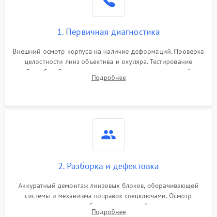
1. Первичная диагностика
Внешний осмотр корпуса на наличие деформаций. Проверка
целостности линз объектива и окуляра. Тестирование
работы барабанчиков ввода поправок, кольца отстройки
Подробнее
параллакса и зума. Выявление сколов, внутренних
загрязнений и нарушений герметичности.
2. Разборка и дефектовка
Аккуратный демонтаж линзовых блоков, оборачивающей
системы и механизма поправок спецключами. Осмотр
внутренних резьбовых соединений, пружин и
Подробнее
уплотнительных колец. Поиск причин люфта, смещения