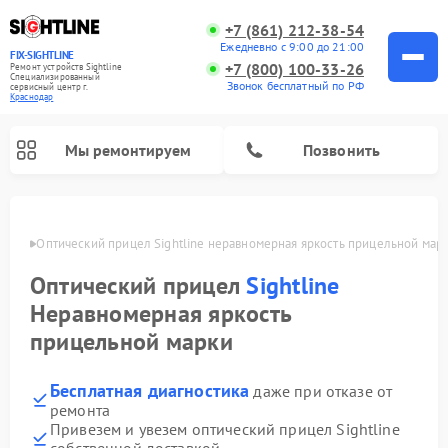
+7 (861) 212-38-54
Ежедневно с 9:00 до 21:00
FIX-SIGHTLINE
+7 (800) 100-33-26
Ремонт устройств Sightline
Специализированный
Звонок бесплатный по РФ
cервисный центр г.
Краснодар
Мы ремонтируем
Позвонить
одаре
Оптический прицел Sightline неравномерная яркость прицельной мар
Ремонт оптических прицелов Sightline
Оптический прицел
Sightline
Неравномерная яркость
прицельной марки
Бесплатная диагностика
даже при отказе от
ремонта
Привезем и увезем оптический прицел Sightline