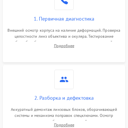
1. Первичная диагностика
Внешний осмотр корпуса на наличие деформаций. Проверка
целостности линз объектива и окуляра. Тестирование
работы барабанчиков ввода поправок, кольца отстройки
Подробнее
параллакса и зума. Выявление сколов, внутренних
загрязнений и нарушений герметичности.
2. Разборка и дефектовка
Аккуратный демонтаж линзовых блоков, оборачивающей
системы и механизма поправок спецключами. Осмотр
внутренних резьбовых соединений, пружин и
Подробнее
уплотнительных колец. Поиск причин люфта, смещения