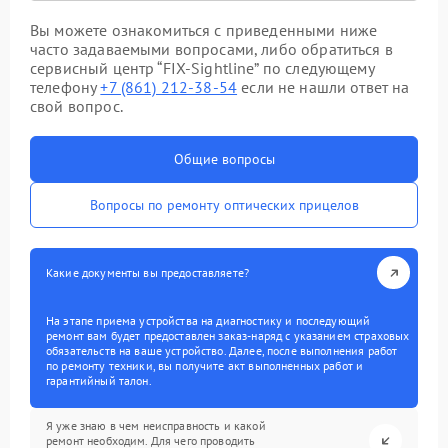
Вы можете ознакомиться с приведенными ниже
часто задаваемыми вопросами, либо обратиться в
сервисный центр “FIX-Sightline” по следующему
телефону
+7 (861) 212-38-54
если не нашли ответ на
свой вопрос.
Общие вопросы
Вопросы по ремонту оптических прицелов
Какие документы вы предоставляете?
На этапе приема устройства на диагностику и последующий
ремонт вам будет предоставлен заказ-наряд с указанием страховых
обязательств на ваше устройство. Далее, после выполнения работ
по ремонту техники, вы получите акт выполненных работ и
гарантийный талон.
Я уже знаю в чем неисправность и какой
ремонт необходим. Для чего проводить