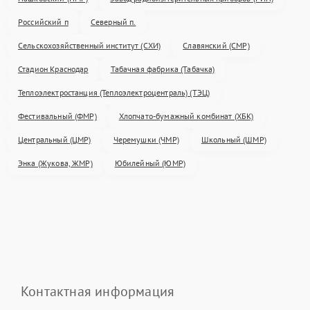
Российский п
Северный п.
Сельскохозяйственный институт (СХИ)
Славянский (СМР)
Стадион Краснодар
Табачная фабрика (Табачка)
Теплоэлектростанция (Теплоэлектроцентраль) (ТЭЦ)
Фестивальный (ФМР)
Хлопчато-бумажный комбинат (ХБК)
Центральный (ЦМР)
Черемушки (ЧМР)
Школьный (ШМР)
Энка (Жукова, ЖМР)
Юбилейный (ЮМР)
Контактная информация