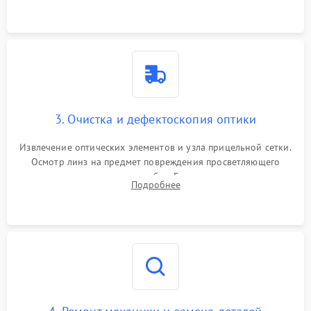
точки попадания или заклинивания подвижных частей.
3. Очистка и дефектоскопия оптики
Извлечение оптических элементов и узла прицельной сетки.
Осмотр линз на предмет повреждения просветляющего
покрытия или появления грибка. Бережная очистка стекол
Подробнее
спецрастворами. Проверка целостности гравированной
сетки и модуля ее подсветки.