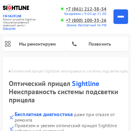
+7 (861) 212-38-54
Ежедневно с 9:00 до 21:00
FIX-SIGHTLINE
+7 (800) 100-33-26
Ремонт устройств Sightline
Специализированный
Звонок бесплатный по РФ
cервисный центр г.
Краснодар
Мы ремонтируем
Позвонить
одаре
Оптический прицел Sightline неисправность системы подсветки прице
Ремонт оптических прицелов Sightline
Оптический прицел
Sightline
Неисправность системы подсветки
прицела
Бесплатная диагностика
даже при отказе от
ремонта
Привезем и увезем оптический прицел Sightline