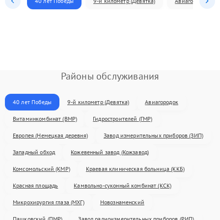
40 лет Победы
9-й километр (Девятка)
Авиагородок
Районы обслуживания
40 лет Победы
9-й километр (Девятка)
Авиагородок
Витаминкомбинат (ВМР)
Гидростроителей (ГМР)
Европея (Немецкая деревня)
Завод измерительных приборов (ЗИП)
Западный обход
Кожевенный завод (Кожзавод)
Комсомольский (КМР)
Краевая клиническая больница (ККБ)
Красная площадь
Камвольно-суконный комбинат (КСК)
Микрохирургия глаза (МХГ)
Новознаменский
Пашковский (ПМР)
Завод радиоизмерительных приборов (РИП)