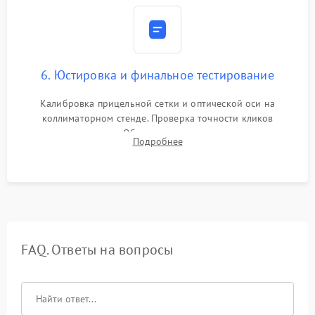
6. Юстировка и финальное тестирование
Калибровка прицельной сетки и оптической оси на
коллиматорном стенде. Проверка точности кликов
механизма поправок. Обязательное испытание прицела на
Подробнее
ударном стенде для проверки устойчивости к отдаче и
гарантии сохранения точки пристрелки.
FAQ. Ответы на вопросы