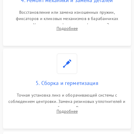
4. Ремонт механики и замена деталей
Восстановление или замена изношенных пружин,
фиксаторов и кликовых механизмов в барабанчиках
поправок. Устранение люфтов в трансфокаторе. Замена
Подробнее
поврежденных линз, разбитой сетки или восстановление
контактов в цепи подсветки прицельной марки.
5. Сборка и герметизация
Точная установка линз и оборачивающей системы с
соблюдением центровки. Замена резиновых уплотнителей и
нанесение влагозащитной смазки. Вакуумирование корпуса
Подробнее
и заполнение его осушенным азотом или аргоном для
защиты линз от внутреннего запотевания.