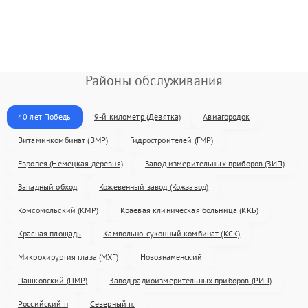
Районы обслуживания
40 лет Победы
9-й километр (Девятка)
Авиагородок
Витаминкомбинат (ВМР)
Гидростроителей (ГМР)
Европея (Немецкая деревня)
Завод измерительных приборов (ЗИП)
Западный обход
Кожевенный завод (Кожзавод)
Комсомольский (КМР)
Краевая клиническая больница (ККБ)
Красная площадь
Камвольно-суконный комбинат (КСК)
Микрохирургия глаза (МХГ)
Новознаменский
Пашковский (ПМР)
Завод радиоизмерительных приборов (РИП)
Российский п
Северный п.