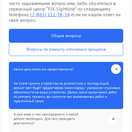
часто задаваемыми вопросами, либо обратиться в
сервисный центр “FIX-Sightline” по следующему
телефону
+7 (861) 212-38-54
если не нашли ответ на
свой вопрос.
Общие вопросы
Вопросы по ремонту оптических прицелов
Какие документы вы предоставляете?
На этапе приема устройства на диагностику и последующий
ремонт вам будет предоставлен заказ-наряд с указанием страховых
обязательств на ваше устройство. Далее, после выполнения работ
по ремонту техники, вы получите акт выполненных работ и
гарантийный талон.
Я уже знаю в чем неисправность и какой
ремонт необходим. Для чего проводить
диагностику?