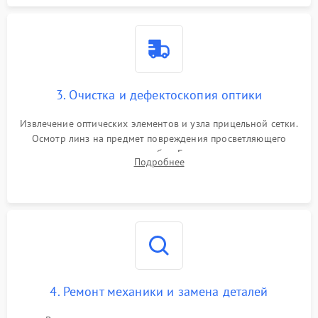
3. Очистка и дефектоскопия оптики
Извлечение оптических элементов и узла прицельной сетки.
Осмотр линз на предмет повреждения просветляющего
покрытия или появления грибка. Бережная очистка стекол
Подробнее
спецрастворами. Проверка целостности гравированной
сетки и модуля ее подсветки.
4. Ремонт механики и замена деталей