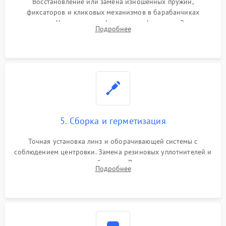
Восстановление или замена изношенных пружин,
фиксаторов и кликовых механизмов в барабанчиках
поправок. Устранение люфтов в трансфокаторе. Замена
Подробнее
поврежденных линз, разбитой сетки или восстановление
контактов в цепи подсветки прицельной марки.
5. Сборка и герметизация
Точная установка линз и оборачивающей системы с
соблюдением центровки. Замена резиновых уплотнителей и
нанесение влагозащитной смазки. Вакуумирование корпуса
Подробнее
и заполнение его осушенным азотом или аргоном для
защиты линз от внутреннего запотевания.