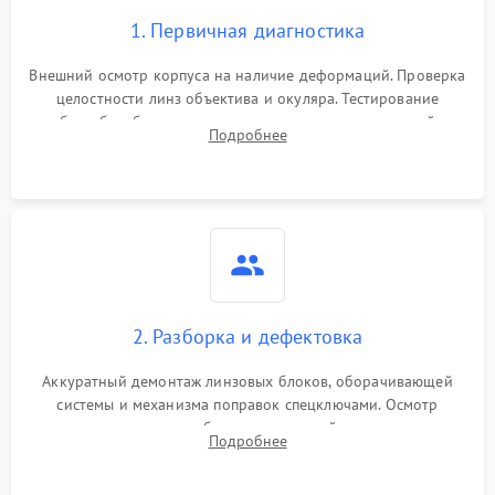
1. Первичная диагностика
Внешний осмотр корпуса на наличие деформаций. Проверка
целостности линз объектива и окуляра. Тестирование
работы барабанчиков ввода поправок, кольца отстройки
Подробнее
параллакса и зума. Выявление сколов, внутренних
загрязнений и нарушений герметичности.
2. Разборка и дефектовка
Аккуратный демонтаж линзовых блоков, оборачивающей
системы и механизма поправок спецключами. Осмотр
внутренних резьбовых соединений, пружин и
Подробнее
уплотнительных колец. Поиск причин люфта, смещения
точки попадания или заклинивания подвижных частей.