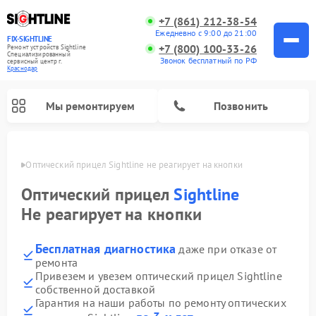
+7 (861) 212-38-54
Ежедневно с 9:00 до 21:00
FIX-SIGHTLINE
+7 (800) 100-33-26
Ремонт устройств Sightline
Специализированный
Звонок бесплатный по РФ
cервисный центр г.
Краснодар
Мы ремонтируем
Позвонить
одаре
Оптический прицел Sightline не реагирует на кнопки
Ремонт оптических прицелов Sightline
Оптический прицел
Sightline
Не реагирует на кнопки
Бесплатная диагностика
даже при отказе от
ремонта
Привезем и увезем оптический прицел Sightline
собственной доставкой
Гарантия на наши работы по ремонту оптических