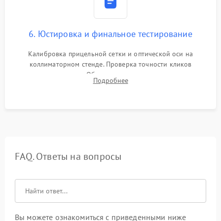
6. Юстировка и финальное тестирование
Калибровка прицельной сетки и оптической оси на
коллиматорном стенде. Проверка точности кликов
механизма поправок. Обязательное испытание прицела на
Подробнее
ударном стенде для проверки устойчивости к отдаче и
гарантии сохранения точки пристрелки.
FAQ. Ответы на вопросы
Вы можете ознакомиться с приведенными ниже