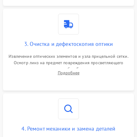
3. Очистка и дефектоскопия оптики
Извлечение оптических элементов и узла прицельной сетки.
Осмотр линз на предмет повреждения просветляющего
покрытия или появления грибка. Бережная очистка стекол
Подробнее
спецрастворами. Проверка целостности гравированной
сетки и модуля ее подсветки.
4. Ремонт механики и замена деталей