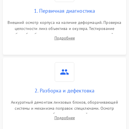
1. Первичная диагностика
Внешний осмотр корпуса на наличие деформаций. Проверка
целостности линз объектива и окуляра. Тестирование
работы барабанчиков ввода поправок, кольца отстройки
Подробнее
параллакса и зума. Выявление сколов, внутренних
загрязнений и нарушений герметичности.
2. Разборка и дефектовка
Аккуратный демонтаж линзовых блоков, оборачивающей
системы и механизма поправок спецключами. Осмотр
внутренних резьбовых соединений, пружин и
Подробнее
уплотнительных колец. Поиск причин люфта, смещения
точки попадания или заклинивания подвижных частей.