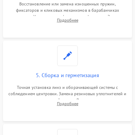
Восстановление или замена изношенных пружин,
фиксаторов и кликовых механизмов в барабанчиках
поправок. Устранение люфтов в трансфокаторе. Замена
Подробнее
поврежденных линз, разбитой сетки или восстановление
контактов в цепи подсветки прицельной марки.
5. Сборка и герметизация
Точная установка линз и оборачивающей системы с
соблюдением центровки. Замена резиновых уплотнителей и
нанесение влагозащитной смазки. Вакуумирование корпуса
Подробнее
и заполнение его осушенным азотом или аргоном для
защиты линз от внутреннего запотевания.