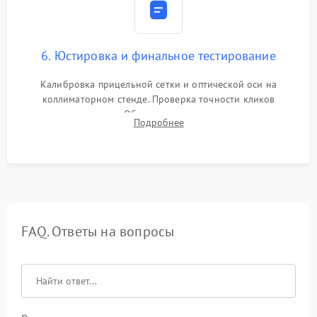
6. Юстировка и финальное тестирование
Калибровка прицельной сетки и оптической оси на
коллиматорном стенде. Проверка точности кликов
механизма поправок. Обязательное испытание прицела на
Подробнее
ударном стенде для проверки устойчивости к отдаче и
гарантии сохранения точки пристрелки.
FAQ. Ответы на вопросы