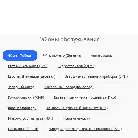
Районы обслуживания
40 лет Победы
9-й километр (Девятка)
Авиагородок
Витаминкомбинат (ВМР)
Гидростроителей (ГМР)
Европея (Немецкая деревня)
Завод измерительных приборов (ЗИП)
Западный обход
Кожевенный завод (Кожзавод)
Комсомольский (КМР)
Краевая клиническая больница (ККБ)
Красная площадь
Камвольно-суконный комбинат (КСК)
Микрохирургия глаза (МХГ)
Новознаменский
Пашковский (ПМР)
Завод радиоизмерительных приборов (РИП)