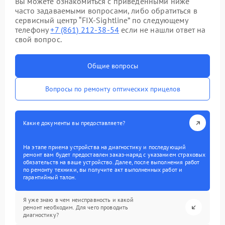
Вы можете ознакомиться с приведенными ниже
часто задаваемыми вопросами, либо обратиться в
сервисный центр “FIX-Sightline” по следующему
телефону
+7 (861) 212-38-54
если не нашли ответ на
свой вопрос.
Общие вопросы
Вопросы по ремонту оптических прицелов
Какие документы вы предоставляете?
На этапе приема устройства на диагностику и последующий
ремонт вам будет предоставлен заказ-наряд с указанием страховых
обязательств на ваше устройство. Далее, после выполнения работ
по ремонту техники, вы получите акт выполненных работ и
гарантийный талон.
Я уже знаю в чем неисправность и какой
ремонт необходим. Для чего проводить
диагностику?