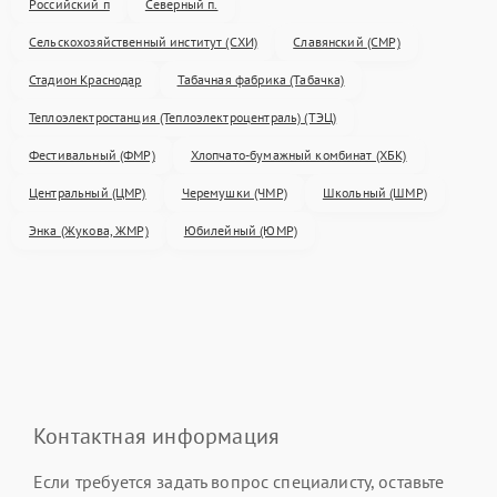
Российский п
Северный п.
Сельскохозяйственный институт (СХИ)
Славянский (СМР)
Стадион Краснодар
Табачная фабрика (Табачка)
Теплоэлектростанция (Теплоэлектроцентраль) (ТЭЦ)
Фестивальный (ФМР)
Хлопчато-бумажный комбинат (ХБК)
Центральный (ЦМР)
Черемушки (ЧМР)
Школьный (ШМР)
Энка (Жукова, ЖМР)
Юбилейный (ЮМР)
Контактная информация
Если требуется задать вопрос специалисту, оставьте