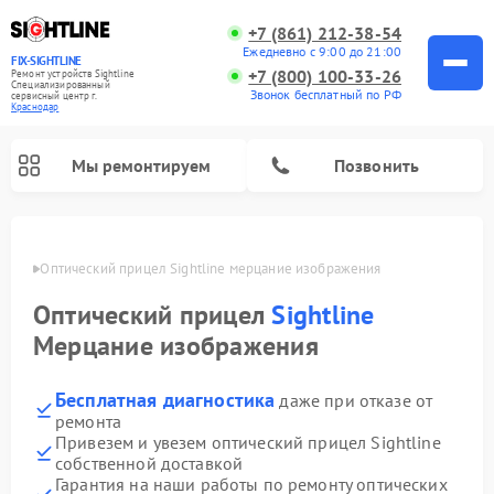
+7 (861) 212-38-54
Ежедневно с 9:00 до 21:00
FIX-SIGHTLINE
+7 (800) 100-33-26
Ремонт устройств Sightline
Специализированный
Звонок бесплатный по РФ
cервисный центр г.
Краснодар
Мы ремонтируем
Позвонить
одаре
Оптический прицел Sightline мерцание изображения
Ремонт оптических прицелов Sightline
Оптический прицел
Sightline
Мерцание изображения
Бесплатная диагностика
даже при отказе от
ремонта
Привезем и увезем оптический прицел Sightline
собственной доставкой
Гарантия на наши работы по ремонту оптических