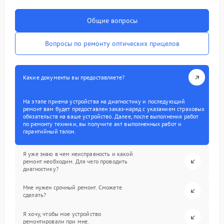
Общие вопросы
Вопросы по ремонту оптических прицелов
Какие документы вы предоставляете?
На этапе приема устройства на диагностику и последующий
ремонт вам будет предоставлен заказ-наряд с указанием страховых
обязательств на ваше устройство. Далее, после выполнения работ
по ремонту техники, вы получите акт выполненных работ и
гарантийный талон.
Я уже знаю в чем неисправность и какой
ремонт необходим. Для чего проводить
диагностику?
Мне нужен срочный ремонт. Сможете
сделать?
Я хочу, чтобы мое устройство
ремонтировали при мне.