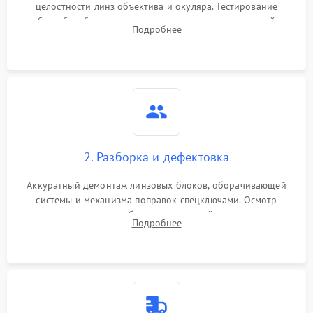
целостности линз объектива и окуляра. Тестирование
работы барабанчиков ввода поправок, кольца отстройки
Подробнее
параллакса и зума. Выявление сколов, внутренних
загрязнений и нарушений герметичности.
2. Разборка и дефектовка
Аккуратный демонтаж линзовых блоков, оборачивающей
системы и механизма поправок спецключами. Осмотр
внутренних резьбовых соединений, пружин и
Подробнее
уплотнительных колец. Поиск причин люфта, смещения
точки попадания или заклинивания подвижных частей.