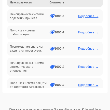
Неисправности
Стоимость
Механические повреждения
Неисправность системы
Неисправность фокусировки и оптики
1000 ₽
Подробнее →
подсветки прицела
Неисправность подсветки и электроники
Поломка системы
2000 ₽
Подробнее →
стабилизации
Прочие неисправности
Повреждение системы
1000 ₽
Подробнее →
защиты от перегрузок
Электропитание
Неисправность системы
Механика
автоматического
1000 ₽
Подробнее →
отключения
Управление
Поломка системы защиты
1000 ₽
Подробнее →
от короткого замыкания
Корпус/Герметичность
Повреждение системы
Датчики
1000 ₽
Подробнее →
защиты от перегрева