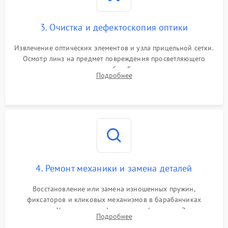
3. Очистка и дефектоскопия оптики
Извлечение оптических элементов и узла прицельной сетки.
Осмотр линз на предмет повреждения просветляющего
покрытия или появления грибка. Бережная очистка стекол
Подробнее
спецрастворами. Проверка целостности гравированной
сетки и модуля ее подсветки.
4. Ремонт механики и замена деталей
Восстановление или замена изношенных пружин,
фиксаторов и кликовых механизмов в барабанчиках
поправок. Устранение люфтов в трансфокаторе. Замена
Подробнее
поврежденных линз, разбитой сетки или восстановление