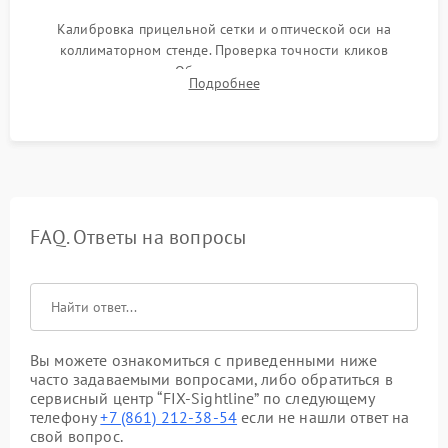
Калибровка прицельной сетки и оптической оси на
коллиматорном стенде. Проверка точности кликов
механизма поправок. Обязательное испытание прицела на
Подробнее
ударном стенде для проверки устойчивости к отдаче и
гарантии сохранения точки пристрелки.
FAQ. Ответы на вопросы
Вы можете ознакомиться с приведенными ниже
часто задаваемыми вопросами, либо обратиться в
сервисный центр “FIX-Sightline” по следующему
телефону
+7 (861) 212-38-54
если не нашли ответ на
свой вопрос.