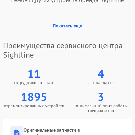
Ремонт других устройств бренда Sightline
Неисправность системы
защиты от
1000 ₽
Подробнее →
перенапряжения
Показать еще
Неисправность системы
1000 ₽
Подробнее →
защиты от замыкания
Преимущества сервисного центра
Неисправность системы
Sightline
1000 ₽
Подробнее →
защиты от перегрева
11
4
Поломка системы защиты
1000 ₽
Подробнее →
от перенапряжения
сотрудников в штате
лет на рынке
Поломка системы защиты
1895
3
1000 ₽
Подробнее →
от замыкания
отремонтированных устройств
минимальный опыт работы
специалистов
Оригинальные запчасти и