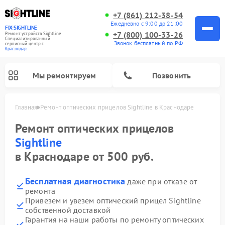
+7 (861) 212-38-54
Ежедневно с 9:00 до 21:00
FIX-SIGHTLINE
+7 (800) 100-33-26
Ремонт устройств Sightline
Специализированный
Звонок бесплатный по РФ
cервисный центр г.
Краснодар
Мы ремонтируем
Позвонить
Главная
Ремонт оптических прицелов Sightline в Краснодаре
Ремонт оптических прицелов Sightline
Ремонт оптических прицелов
Sightline
в Краснодаре от 500 руб.
Бесплатная диагностика
даже при отказе от
ремонта
Привезем и увезем оптический прицел Sightline
собственной доставкой
Гарантия на наши работы по ремонту оптических