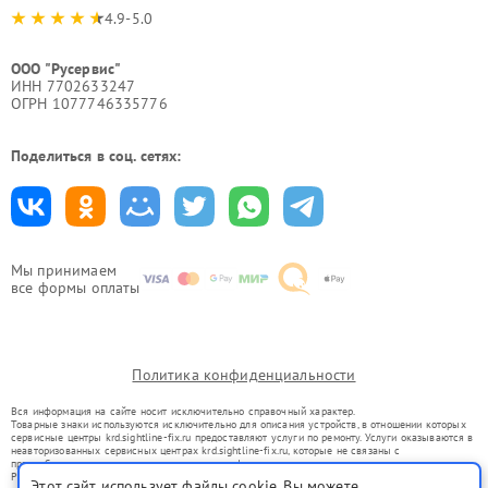
4.9-5.0
ООО "Русервис"
ИНН 7702633247
ОГРН 1077746335776
Поделиться в соц. сетях:
Мы принимаем
все формы оплаты
Политика конфиденциальности
Вся информация на сайте носит исключительно справочный характер.
Товарные знаки используются исключительно для описания устройств, в отношении которых
сервисные центры krd.sightline-fix.ru предоставляют услуги по ремонту. Услуги оказываются в
неавторизованных сервисных центрах krd.sightline-fix.ru, которые не связаны с
правообладателями товарных знаков или их официальными представителями.
Ремонт осуществляется для устройств, уже введенных в гражданский оборот в соответствии
Этот сайт использует файлы cookie. Вы можете