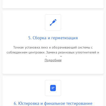
контактов в цепи подсветки прицельной марки.
5. Сборка и герметизация
Точная установка линз и оборачивающей системы с
соблюдением центровки. Замена резиновых уплотнителей и
нанесение влагозащитной смазки. Вакуумирование корпуса
Подробнее
и заполнение его осушенным азотом или аргоном для
защиты линз от внутреннего запотевания.
6. Юстировка и финальное тестирование